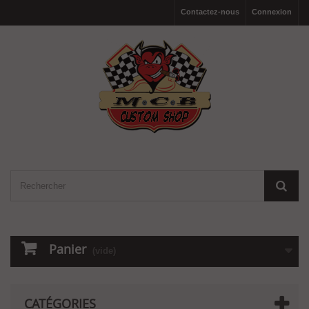
Contactez-nous
Connexion
Panier
(vide)
CATÉGORIES