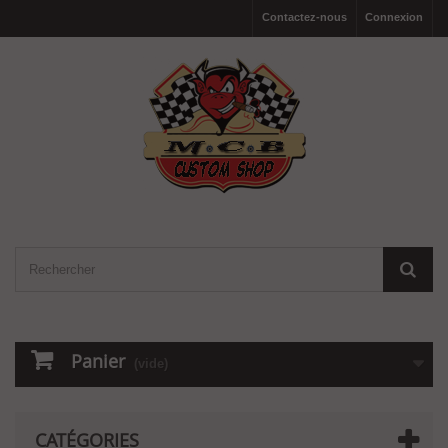
Contactez-nous
Connexion
Panier
(vide)
CATÉGORIES