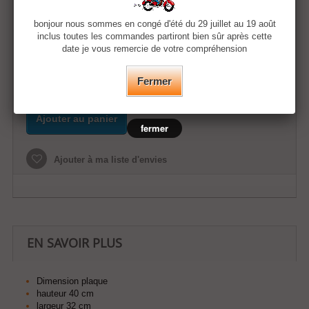
18,90 €
bonjour nous sommes en congé d'été du 29 juillet au 19 août
inclus toutes les commandes partiront bien sûr après cette
Quantité
date je vous remercie de votre compréhension
Fermer
Ajouter au panier
fermer
Ajouter à ma liste d'envies
EN SAVOIR PLUS
Dimension plaque
hauteur 40 cm
largeur 32 cm