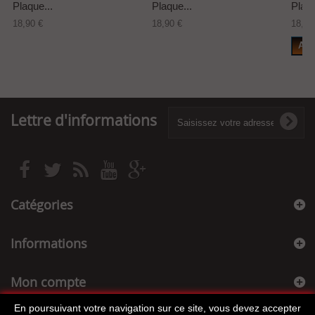
Plaque...
Plaque...
Plaqu
18,90 €
18,90 €
18,90
Add
Lettre d'informations
Catégories
Informations
Mon compte
En poursuivant votre navigation sur ce site, vous devez accepter