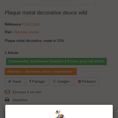
Plaque metal decorative deuce wild
Référence
PLAQ-1688
État :
Nouveau produit
Plaque métal décorative, made in USA.
1
Article
Commandez maintenant livraison 2-4 jours pour cet article
Attention : dernières pièces disponibles !
Tweet
Partager
Google+
Pinterest
Envoyer à un ami
Imprimer