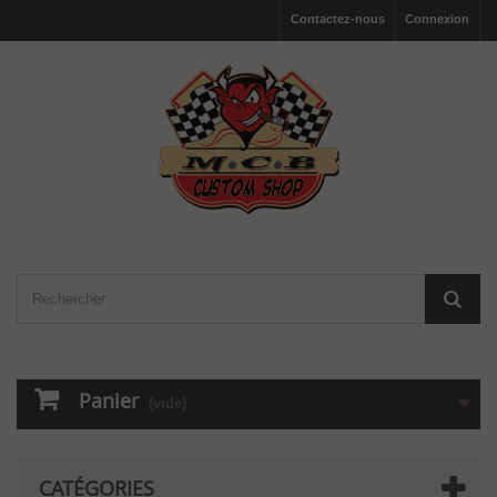
Contactez-nous
Connexion
Panier
(vide)
CATÉGORIES