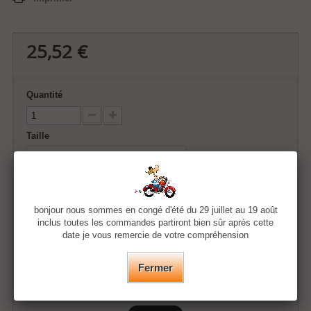
25,52 €
Quantité
Taille
Couleur
bonjour nous sommes en congé d'été du 29 juillet au 19 août
inclus toutes les commandes partiront bien sûr après cette
date je vous remercie de votre compréhension
Ajouter au panier
Fermer
Ajouter à ma liste d'envies