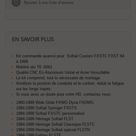
Ajouter à ma liste d'envies
EN SAVOIR PLUS
Kit commande avancé pour Softail Custom FXSTC FXST 84
à 1999
Matière alu T6 -6061
Qualité CNC En Aluminium Usiné et Acier Inoxydable
Le kit comprend, tout le nécessaire de montage.
Améliore la position de conduite et le confort, réduit la fatigue
sur les longs trajets.
Si vous avez un doute pour votre HD, contactez nous.
1980-1999 Wide Glide FXWG Dyna FXDWG
1984-1999 Softail Springer FXSTS
1984-1999 Softail FXSTC personnalisé
1984-1999 Héritage Softail FLST
1984-1999 Heritage Softail Classique FLSTC
1984-1999 Heritage Softail spécial FLSTN
1984-1999 Fatboy FLSTF