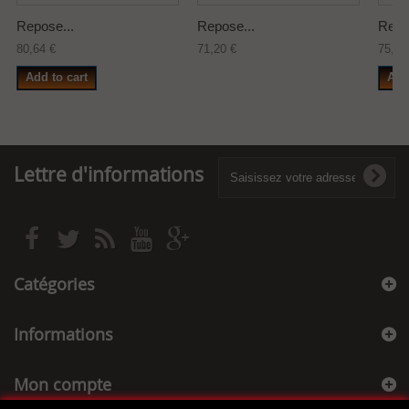
Repose...
Repose...
Repo
80,64 €
71,20 €
75,18
Add to cart
Add
Lettre d'informations
Catégories
Informations
Mon compte