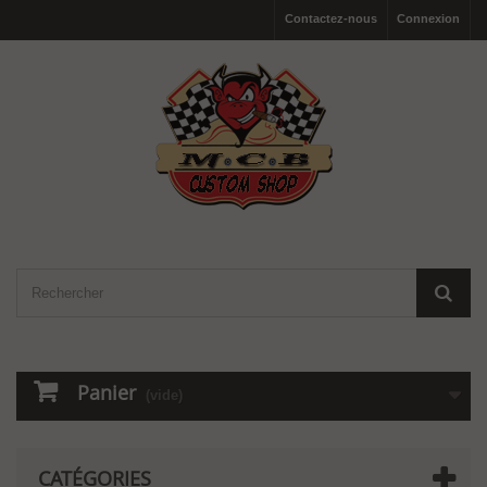
Contactez-nous
Connexion
Panier
(vide)
CATÉGORIES