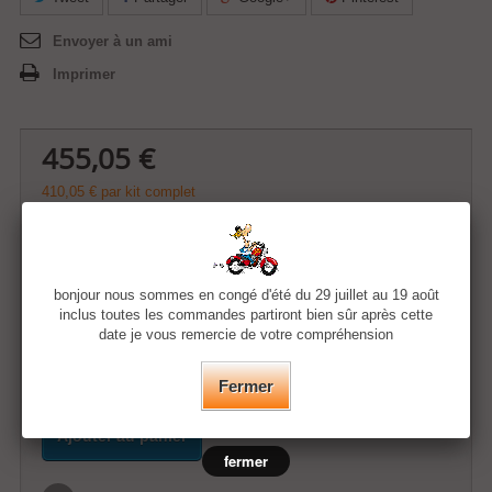
Envoyer à un ami
Imprimer
455,05 €
410,05 €
par kit complet
Quantité
bonjour nous sommes en congé d'été du 29 juillet au 19 août
inclus toutes les commandes partiront bien sûr après cette
Couleur
date je vous remercie de votre compréhension
Fermer
Ajouter au panier
fermer