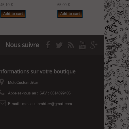
45,10 €
65,00 €
81,20 €
Add to cart
Add to cart
Add to
Nous suivre
Informations sur votre boutique
MotoCustomBiker
Appelez-nous au :
SAV : 0614899405
E-mail :
motocustombiker@gmail.com