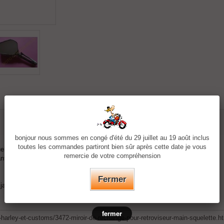
bonjour nous sommes en congé d'été du 29 juillet au 19 août inclus
toutes les commandes partiront bien sûr après cette date je vous
uelettes
remercie de votre compréhension
ant bras
Fermer
 japonais
fermer
harley-et-customs/3472-miroir-de-rechange-pour-retroviseur-main-squelette.h