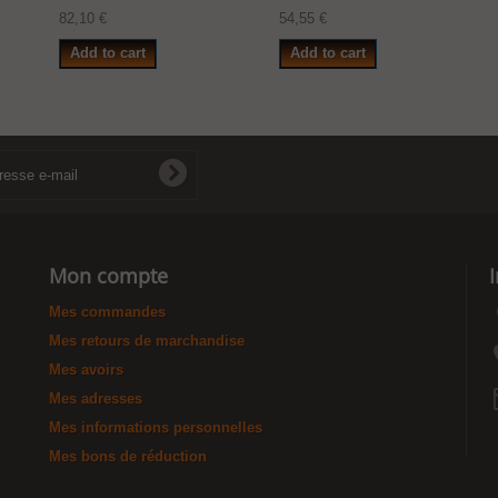
82,10 €
54,55 €
Add to cart
Add to cart
Mon compte
Mes commandes
Mes retours de marchandise
Mes avoirs
Mes adresses
Mes informations personnelles
Mes bons de réduction