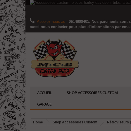
Appelez-nous au :
0614899405. Nos paiements sont sé
aussi nous contacter pour plus d'informations par email..
ACCUEIL
SHOP ACCESSOIRES CUSTOM
GARAGE
Home
Shop Accessoires Custom
Rétroviseurs 