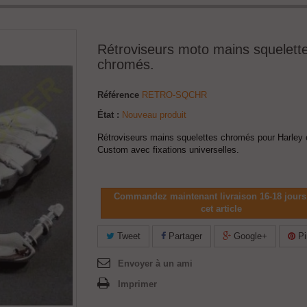
Rétroviseurs moto mains squelett
chromés.
Référence
RETRO-SQCHR
État :
Nouveau produit
Rétroviseurs mains squelettes chromés pour Harley 
Custom avec fixations universelles.
Commandez maintenant livraison 16-18 jours
cet article
Tweet
Partager
Google+
Pi
Envoyer à un ami
Imprimer