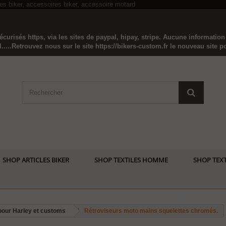
curisés https, via les sites de paypal, hipay, stripe. Aucune informatio
...Retrouvez nous sur le site https://bikers-custom.fr le nouveau site pou
SHOP ARTICLES BIKER
SHOP TEXTILES HOMME
SHOP TEXT
pour Harley et customs
Rétroviseurs moto mains squelettes chromés.