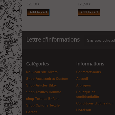
123,50 €
123,50 €
Add to cart
Add to cart
Lettre d'informations
Catégories
Informations
Nouveau site bikers
Contactez-nous
Shop Accessoires Custom
Accueil
Shop Articles Biker
A propos
Shop Textiles Homme
Politique de
confidentialité
shop Textiles Enfant
Conditions d'utilisation
Shop Options Textile
Livraison
Garage