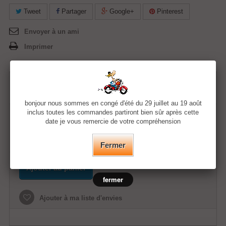
Tweet
Partager
Google+
Pinterest
Envoyer à un ami
Imprimer
61,58 €
bonjour nous sommes en congé d'été du 29 juillet au 19 août
inclus toutes les commandes partiront bien sûr après cette
Quantité
date je vous remercie de votre compréhension
Fermer
Ajouter au panier
fermer
Ajouter à ma liste d'envies