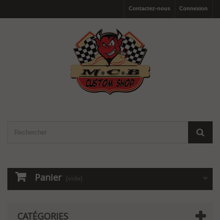
Contactez-nous
Connexion
Panier
(vide)
CATÉGORIES