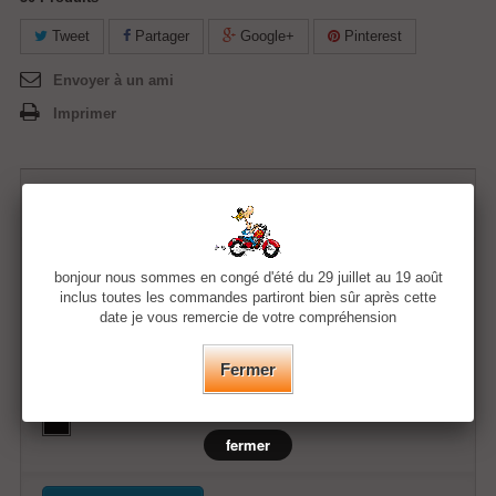
Tweet
Partager
Google+
Pinterest
Envoyer à un ami
Imprimer
38,50 €
Quantité
bonjour nous sommes en congé d'été du 29 juillet au 19 août
inclus toutes les commandes partiront bien sûr après cette
date je vous remercie de votre compréhension
Taille
Fermer
Couleur
fermer