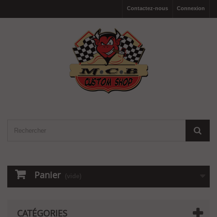
Contactez-nous
Connexion
Panier
(vide)
CATÉGORIES