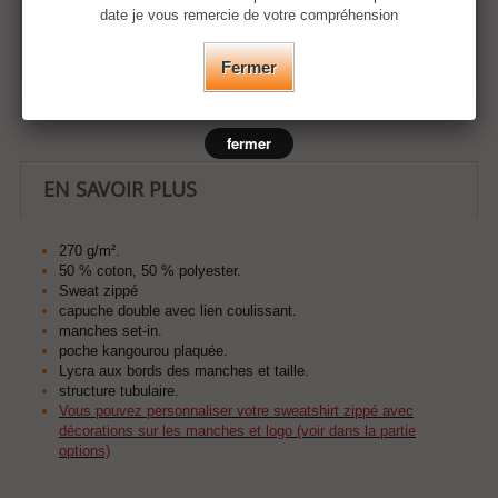
date je vous remercie de votre compréhension
Ajouter à ma liste d'envies
Fermer
fermer
EN SAVOIR PLUS
270 g/m².
50 % coton, 50 % polyester.
Sweat zippé
capuche double avec lien coulissant.
manches set-in.
poche kangourou plaquée.
Lycra aux bords des manches et taille.
structure tubulaire.
Vous pouvez personnaliser votre sweatshirt zippé avec
décorations sur les manches et logo (voir dans la partie
options)