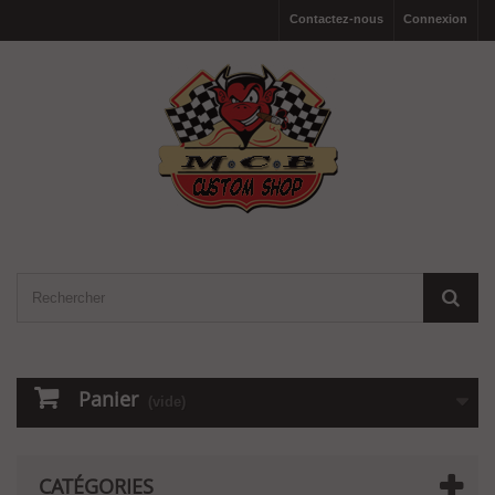
Contactez-nous
Connexion
Panier
(vide)
CATÉGORIES