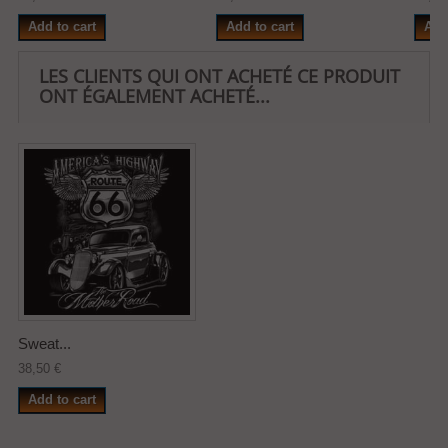
Add to cart
Add to cart
Add
LES CLIENTS QUI ONT ACHETÉ CE PRODUIT
ONT ÉGALEMENT ACHETÉ...
Sweat...
38,50 €
Add to cart