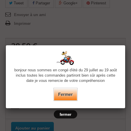
Tweet
Partager
Google+
Pinterest
Envoyer à un ami
Imprimer
38,50 €
Quantité
bonjour nous sommes en congé d'été du 29 juillet au 19 août
inclus toutes les commandes partiront bien sûr après cette
date je vous remercie de votre compréhension
Taille
Fermer
Couleur
fermer
Ajouter au panier