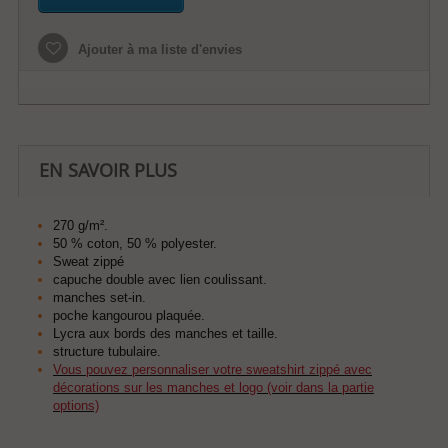
Ajouter à ma liste d'envies
EN SAVOIR PLUS
270 g/m².
50 % coton, 50 % polyester.
Sweat zippé
capuche double avec lien coulissant.
manches set-in.
poche kangourou plaquée.
Lycra aux bords des manches et taille.
structure tubulaire.
Vous pouvez personnaliser votre sweatshirt zippé avec
décorations sur les manches et logo (voir dans la partie
options)