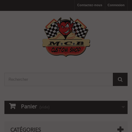
Contactez-nous
Connexion
Panier
(vide)
CATÉGORIES