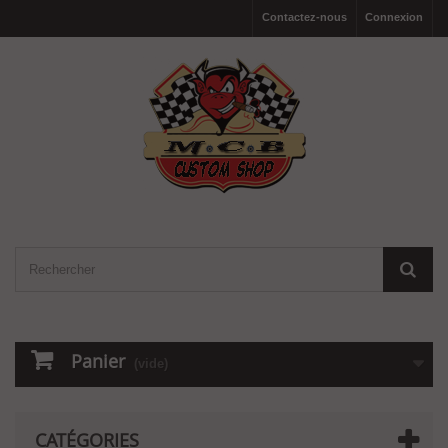
Contactez-nous
Connexion
Panier
(vide)
CATÉGORIES