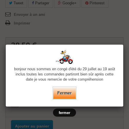
Tweet
Partager
Google+
Pinterest
Envoyer à un ami
Imprimer
38,50 €
Quantité
bonjour nous sommes en congé d'été du 29 juillet au 19 août
inclus toutes les commandes partiront bien sûr après cette
date je vous remercie de votre compréhension
Taille
Fermer
Couleur
fermer
Ajouter au panier