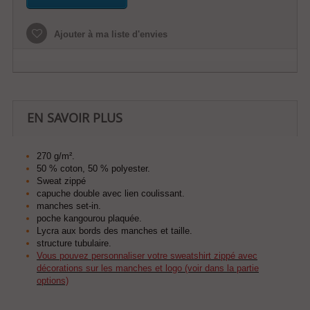
Ajouter à ma liste d'envies
EN SAVOIR PLUS
270 g/m².
50 % coton, 50 % polyester.
Sweat zippé
capuche double avec lien coulissant.
manches set-in.
poche kangourou plaquée.
Lycra aux bords des manches et taille.
structure tubulaire.
Vous pouvez personnaliser votre sweatshirt zippé avec
décorations sur les manches et logo (voir dans la partie
options)