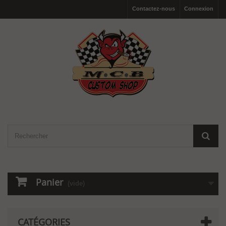
Contactez-nous
Connexion
Panier
(vide)
CATÉGORIES