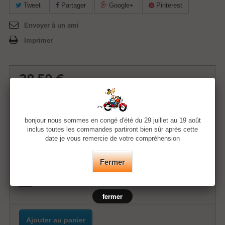
Tweet
Partager
Google+
Pinterest
Envoyer à un ami
Imprimer
38,50 €
Quantité
bonjour nous sommes en congé d'été du 29 juillet au 19 août
inclus toutes les commandes partiront bien sûr après cette
date je vous remercie de votre compréhension
Taille
Fermer
Couleur
fermer
Ajouter au panier