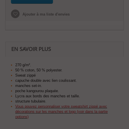
Ajouter à ma liste d'envies
EN SAVOIR PLUS
270 g/m².
50 % coton, 50 % polyester.
Sweat zippé
capuche double avec lien coulissant.
manches set-in.
poche kangourou plaquée.
Lycra aux bords des manches et taille.
structure tubulaire.
Vous pouvez personnaliser votre sweatshirt zippé avec
décorations sur les manches et logo (voir dans la partie
options)