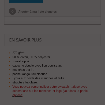
Ajouter à ma liste d'envies
EN SAVOIR PLUS
270 g/m².
50 % coton, 50 % polyester.
Sweat zippé
capuche double avec lien coulissant.
manches set-in.
poche kangourou plaquée.
Lycra aux bords des manches et taille.
structure tubulaire.
Vous pouvez personnaliser votre sweatshirt zippé avec
décorations sur les manches et logo (voir dans la partie
options)