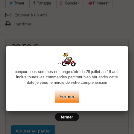
Tweet
Partager
Google+
Pinterest
Envoyer à un ami
Imprimer
38,50 €
Quantité
bonjour nous sommes en congé d'été du 29 juillet au 19 août
inclus toutes les commandes partiront bien sûr après cette
date je vous remercie de votre compréhension
Taille
Fermer
Couleur
fermer
Ajouter au panier