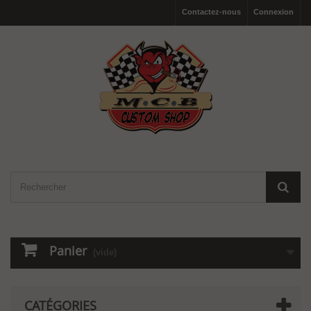
Contactez-nous
Connexion
Panier
(vide)
CATÉGORIES