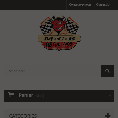
Contactez-nous
Connexion
Panier
(vide)
CATÉGORIES