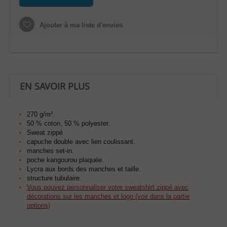
Ajouter à ma liste d'envies
EN SAVOIR PLUS
270 g/m².
50 % coton, 50 % polyester.
Sweat zippé
capuche double avec lien coulissant.
manches set-in.
poche kangourou plaquée.
Lycra aux bords des manches et taille.
structure tubulaire.
Vous pouvez personnaliser votre sweatshirt zippé avec
décorations sur les manches et logo (voir dans la partie
options)