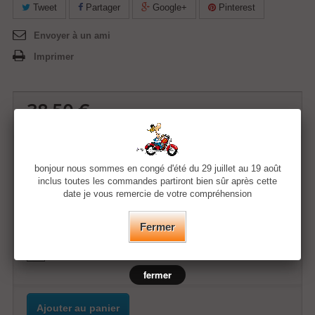
Tweet
Partager
Google+
Pinterest
Envoyer à un ami
Imprimer
38,50 €
Quantité
bonjour nous sommes en congé d'été du 29 juillet au 19 août
inclus toutes les commandes partiront bien sûr après cette
date je vous remercie de votre compréhension
Taille
Fermer
Couleur
fermer
Ajouter au panier