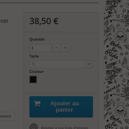
38,50 €
ever
Quantité
Taille
S
Couleur
Ajouter au
panier
nterest
Ajouter à ma liste d'envies