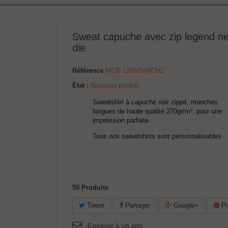
Sweat capuche avec zip legend n
die
Référence
MCB-12650SWCHZ
État :
Nouveau produit
Sweatshirt à capuche noir zippé, manches
longues de haute qualité 270gr/m², pour une
impréssion parfaite.
Tous nos sweatshirts sont personnalisables
50
Produits
Tweet
Partager
Google+
Pi
Envoyer à un ami