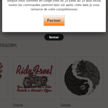
bonjour nous sommes en congé d'été du 29 juillet au 19 août inclus
toutes les commandes partiront bien sûr après cette date je vous
remercie de votre compréhension
Fermer
fermer
ATEGORY:
Sweat...
Sweat...