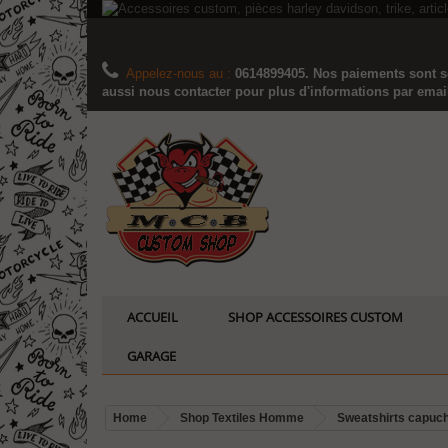
Appelez-nous au :
0614899405. Nos paiements sont sé
aussi nous contacter pour plus d'informations par email..
ACCUEIL
SHOP ACCESSOIRES CUSTOM
GARAGE
Home
Shop Textiles Homme
Sweatshirts capuc