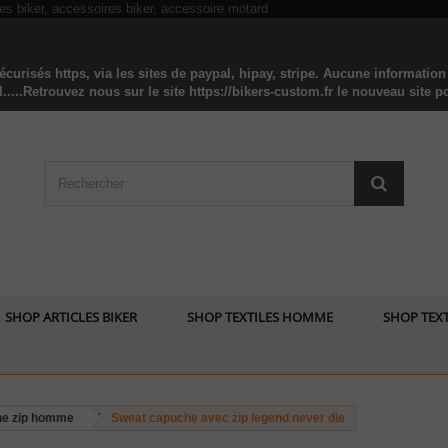
curisés https, via les sites de paypal, hipay, stripe. Aucune informatio
...Retrouvez nous sur le site https://bikers-custom.fr le nouveau site pou
SHOP ARTICLES BIKER
SHOP TEXTILES HOMME
SHOP TEXT
he zip homme
Sweat capuche avec zip legend never die