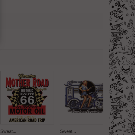
Sweat...
Sweat...
Sweat..