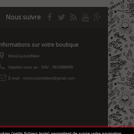
Nous suivre
Informations sur votre boutique
MotoCustomBiker
Appelez-nous au :
SAV : 0614899405
E-mail :
motocustombiker@gmail.com
kies (petits fichiers texte) permettent de suivre votre navigation,