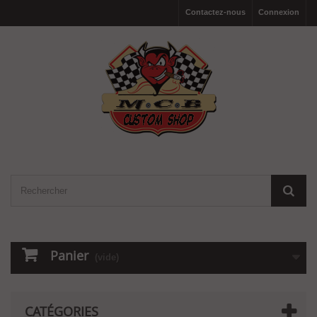
Contactez-nous
Connexion
Panier
(vide)
CATÉGORIES