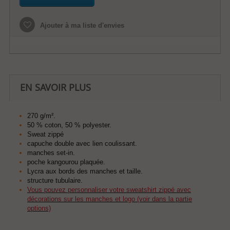
Ajouter à ma liste d'envies
EN SAVOIR PLUS
270 g/m².
50 % coton, 50 % polyester.
Sweat zippé
capuche double avec lien coulissant.
manches set-in.
poche kangourou plaquée.
Lycra aux bords des manches et taille.
structure tubulaire.
Vous pouvez personnaliser votre sweatshirt zippé avec
décorations sur les manches et logo (voir dans la partie
options)