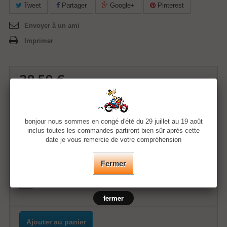
Tweet
Partager
Google+
Pinterest
Envoyer à un ami
Imprimer
38,50 €
Quantité
bonjour nous sommes en congé d'été du 29 juillet au 19 août
inclus toutes les commandes partiront bien sûr après cette
date je vous remercie de votre compréhension
Taille
Fermer
Couleur
fermer
Ajouter au panier