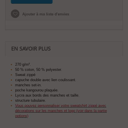
Ajouter à ma liste d'envies
EN SAVOIR PLUS
270 g/m².
50 % coton, 50 % polyester.
Sweat zippé
capuche double avec lien coulissant.
manches set-in.
poche kangourou plaquée.
Lycra aux bords des manches et taille.
structure tubulaire.
Vous pouvez personnaliser votre sweatshirt zippé avec
décorations sur les manches et logo (voir dans la partie
options)