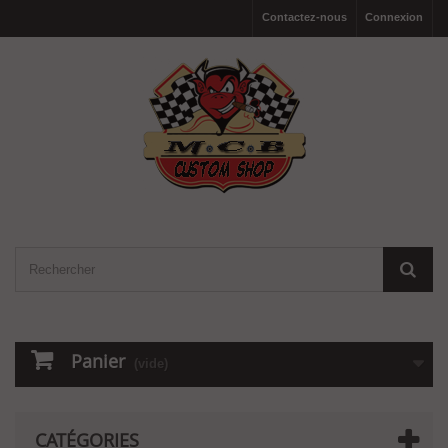
Contactez-nous
Connexion
Panier
(vide)
CATÉGORIES