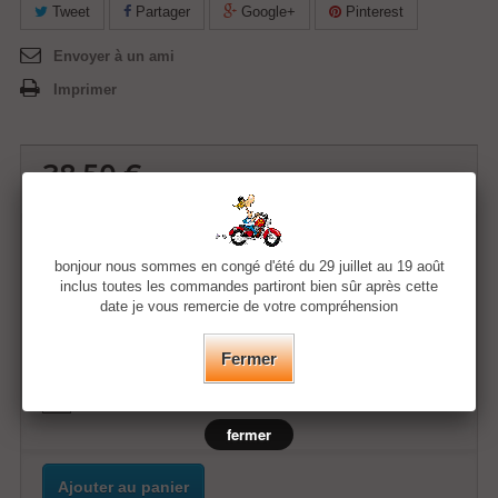
Tweet
Partager
Google+
Pinterest
Envoyer à un ami
Imprimer
38,50 €
Quantité
bonjour nous sommes en congé d'été du 29 juillet au 19 août
inclus toutes les commandes partiront bien sûr après cette
date je vous remercie de votre compréhension
Taille
Fermer
Couleur
fermer
Ajouter au panier