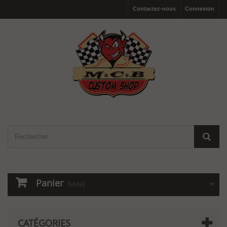
Contactez-nous
Connexion
Panier
(vide)
CATÉGORIES