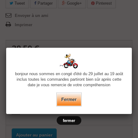
Tweet
Partager
Google+
Pinterest
Envoyer à un ami
Imprimer
38,50 €
Quantité
bonjour nous sommes en congé d'été du 29 juillet au 19 août
inclus toutes les commandes partiront bien sûr après cette
date je vous remercie de votre compréhension
Taille
Fermer
Couleur
fermer
Ajouter au panier