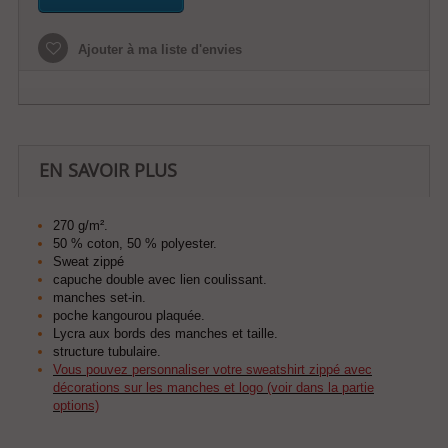
Ajouter à ma liste d'envies
EN SAVOIR PLUS
270 g/m².
50 % coton, 50 % polyester.
Sweat zippé
capuche double avec lien coulissant.
manches set-in.
poche kangourou plaquée.
Lycra aux bords des manches et taille.
structure tubulaire.
Vous pouvez personnaliser votre sweatshirt zippé avec
décorations sur les manches et logo (voir dans la partie
options)