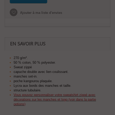
Ajouter à ma liste d'envies
EN SAVOIR PLUS
270 g/m².
50 % coton, 50 % polyester.
Sweat zippé
capuche double avec lien coulissant.
manches set-in.
poche kangourou plaquée.
Lycra aux bords des manches et taille.
structure tubulaire.
Vous pouvez personnaliser votre sweatshirt zippé avec
décorations sur les manches et logo (voir dans la partie
options)