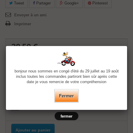
Tweet
Partager
Google+
Pinterest
Envoyer à un ami
Imprimer
38,50 €
Quantité
bonjour nous sommes en congé d'été du 29 juillet au 19 août
inclus toutes les commandes partiront bien sûr après cette
date je vous remercie de votre compréhension
Taille
Fermer
Couleur
fermer
Ajouter au panier