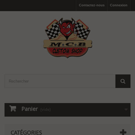
Contactez-nous
Connexion
Panier
(vide)
CATÉGORIES