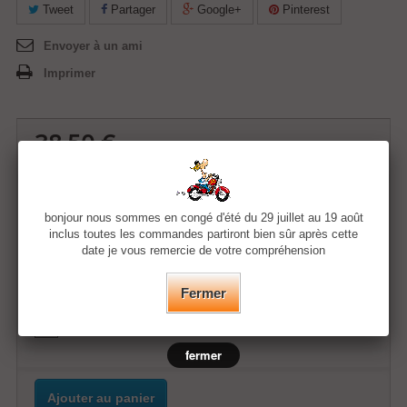
Tweet
Partager
Google+
Pinterest
Envoyer à un ami
Imprimer
38,50 €
Quantité
bonjour nous sommes en congé d'été du 29 juillet au 19 août
inclus toutes les commandes partiront bien sûr après cette
date je vous remercie de votre compréhension
Taille
Fermer
Couleur
fermer
Ajouter au panier