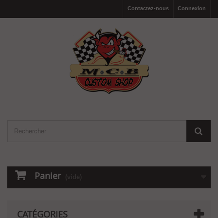
Contactez-nous
Connexion
Panier
(vide)
CATÉGORIES