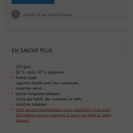
Ajouter à ma liste d'envies
EN SAVOIR PLUS
270 g/m².
50 % coton, 50 % polyester.
Sweat zippé
capuche double avec lien coulissant.
manches set-in.
poche kangourou plaquée.
Lycra aux bords des manches et taille.
structure tubulaire.
Vous pouvez personnaliser votre sweatshirt zippé avec
décorations sur les manches et logo (voir dans la partie
options)