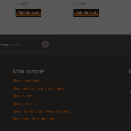
38,50 €
38,50 €
Add to cart
Add to cart
Mon compte
Mes commandes
Mes retours de marchandise
Mes avoirs
Mes adresses
Mes informations personnelles
Mes bons de réduction