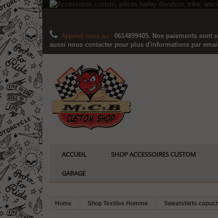
Appelez-nous au :
0614899405. Nos paiements sont sé
aussi nous contacter pour plus d'informations par email..
ACCUEIL
SHOP ACCESSOIRES CUSTOM
GARAGE
Home
Shop Textiles Homme
Sweatshirts capuc