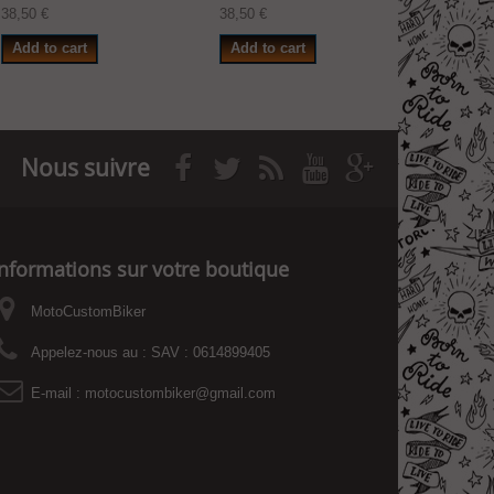
38,50 €
38,50 €
38,50 €
Add to cart
Add to cart
Add to
Nous suivre
Informations sur votre boutique
MotoCustomBiker
Appelez-nous au :
SAV : 0614899405
E-mail :
motocustombiker@gmail.com