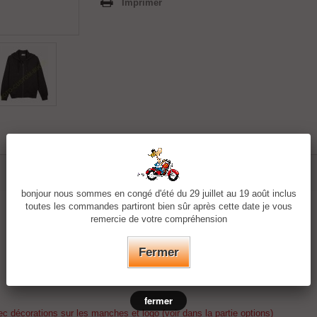
Imprimer
bonjour nous sommes en congé d'été du 29 juillet au 19 août inclus
toutes les commandes partiront bien sûr après cette date je vous
remercie de votre compréhension
Fermer
fermer
c décorations sur les manches et logo (voir dans la partie options)