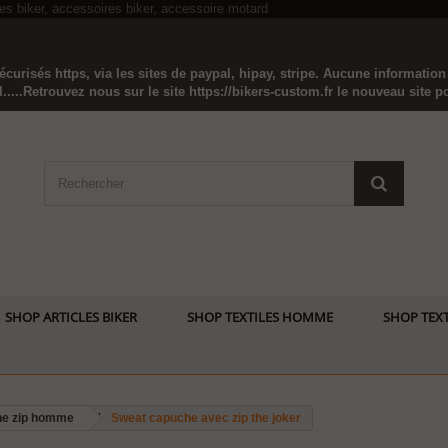
curisés https, via les sites de paypal, hipay, stripe. Aucune informatio
...Retrouvez nous sur le site https://bikers-custom.fr le nouveau site pou
SHOP ARTICLES BIKER
SHOP TEXTILES HOMME
SHOP TEXT
he zip homme
Sweat capuche avec zip the joker