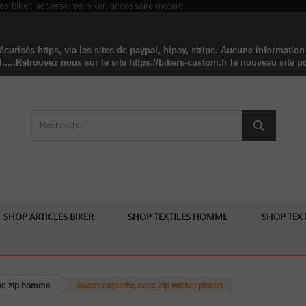
curisés https, via les sites de paypal, hipay, stripe. Aucune informatio
...Retrouvez nous sur le site https://bikers-custom.fr le nouveau site pou
SHOP ARTICLES BIKER
SHOP TEXTILES HOMME
SHOP TEXT
he zip homme
Sweat capuche avec zip wicket piston