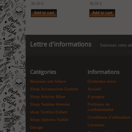
38,50 €
38,50 €
Add to cart
Add to cart
Lettre d'informations
Catégories
Informations
Nouveau site bikers
Contactez-nous
Shop Accessoires Custom
Accueil
Shop Articles Biker
A propos
Shop Textiles Homme
Politique de
confidentialité
shop Textiles Enfant
Conditions d'utilisation
Shop Options Textile
Livraison
Garage