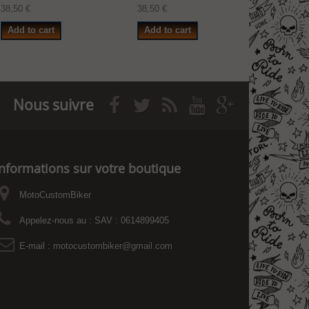
38,50 €
38,50 €
38,50 €
Add to cart
Add to cart
Add to
Nous suivre
Informations sur votre boutique
MotoCustomBiker
Appelez-nous au :
SAV : 0614899405
E-mail :
motocustombiker@gmail.com