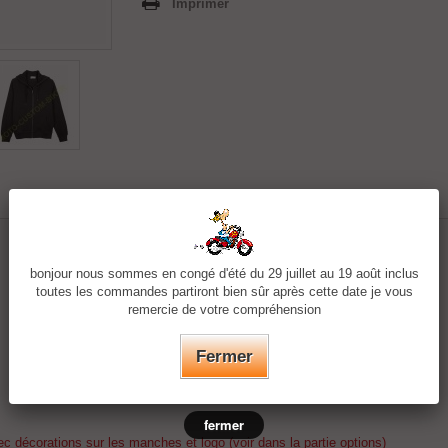
Imprimer
bonjour nous sommes en congé d'été du 29 juillet au 19 août inclus
toutes les commandes partiront bien sûr après cette date je vous
remercie de votre compréhension
Fermer
fermer
c décorations sur les manches et logo (voir dans la partie options)