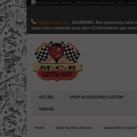
Appelez-nous au :
0614899405. Nos paiements sont sé
aussi nous contacter pour plus d'informations par email..
ACCUEIL
SHOP ACCESSOIRES CUSTOM
GARAGE
Home
Shop Textiles Homme
Sweatshirts capuc