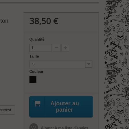
38,50 €
ston
Quantité
Taille
S
Couleur
Ajouter au
panier
nterest
Ajouter à ma liste d'envies