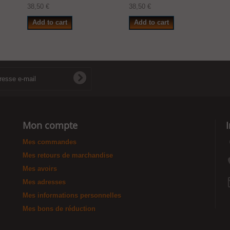
38,50 €
38,50 €
Add to cart
Add to cart
Mon compte
Mes commandes
Mes retours de marchandise
Mes avoirs
Mes adresses
Mes informations personnelles
Mes bons de réduction