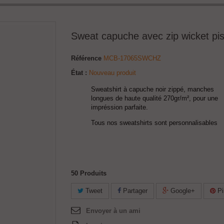
Sweat capuche avec zip wicket pi
Référence
MCB-17065SWCHZ
État :
Nouveau produit
Sweatshirt à capuche noir zippé, manches
longues de haute qualité 270gr/m², pour une
impréssion parfaite.
Tous nos sweatshirts sont personnalisables
50
Produits
Tweet
Partager
Google+
Pi
Envoyer à un ami