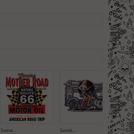
Sweat...
Sweat...
Sweat..