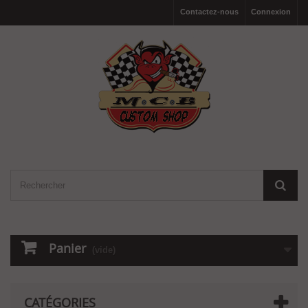
Contactez-nous
Connexion
Panier
(vide)
CATÉGORIES