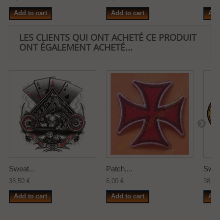
Add to cart
Add to cart
Add
LES CLIENTS QUI ONT ACHETÉ CE PRODUIT
ONT ÉGALEMENT ACHETÉ...
Sweat...
Patch,...
Sweat
38,50 €
6,00 €
38,50
Add to cart
Add to cart
Add