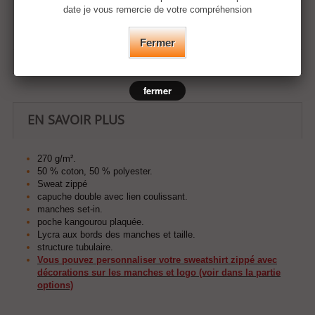
date je vous remercie de votre compréhension
Ajouter à ma liste d'envies
Fermer
fermer
EN SAVOIR PLUS
270 g/m².
50 % coton, 50 % polyester.
Sweat zippé
capuche double avec lien coulissant.
manches set-in.
poche kangourou plaquée.
Lycra aux bords des manches et taille.
structure tubulaire.
Vous pouvez personnaliser votre sweatshirt zippé avec
décorations sur les manches et logo (voir dans la partie
options)