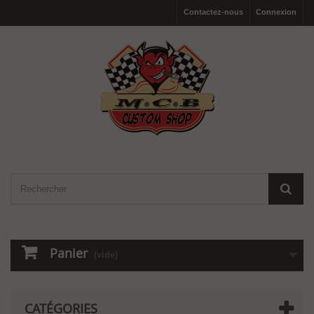
Contactez-nous
Connexion
Panier
(vide)
CATÉGORIES