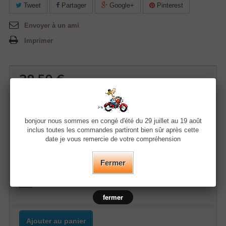
Tweet
Partager
Google+
Pinterest
Envoyer à un ami
Imprimer
38,50 €
Quantité
bonjour nous sommes en congé d'été du 29 juillet au 19 août
inclus toutes les commandes partiront bien sûr après cette
date je vous remercie de votre compréhension
Taille
Fermer
Couleur
fermer
Ajouter au panier