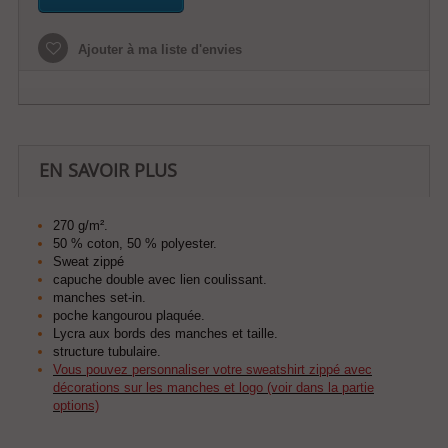
Ajouter à ma liste d'envies
EN SAVOIR PLUS
270 g/m².
50 % coton, 50 % polyester.
Sweat zippé
capuche double avec lien coulissant.
manches set-in.
poche kangourou plaquée.
Lycra aux bords des manches et taille.
structure tubulaire.
Vous pouvez personnaliser votre sweatshirt zippé avec
décorations sur les manches et logo (voir dans la partie
options)