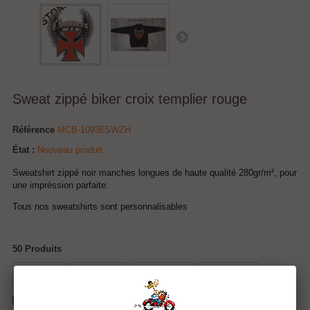
Sweat zippé biker croix templier rouge
Référence
MCB-10936SWZH
État :
Nouveau produit
Sweatshirt zippé noir manches longues de haute qualité 280gr/m², pour
une impréssion parfaite.
Tous nos sweatshirts sont personnalisables
50
Produits
Tweet
Partager
Google+
Pinterest
Envoyer à un ami