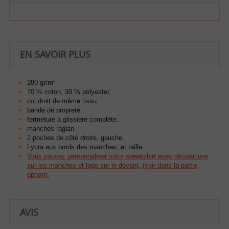
EN SAVOIR PLUS
280 gr/m².
70 % coton, 30 % polyester.
col droit de même tissu.
bande de propreté.
fermeture à glissière complète.
manches raglan.
2 poches de côté droite, gauche.
Lycra aux bords des manches, et taille.
Vous pouvez personnaliser votre sweatshirt avec décorations
sur les manches et logo sur le devant, (voir dans la partie
option).
AVIS