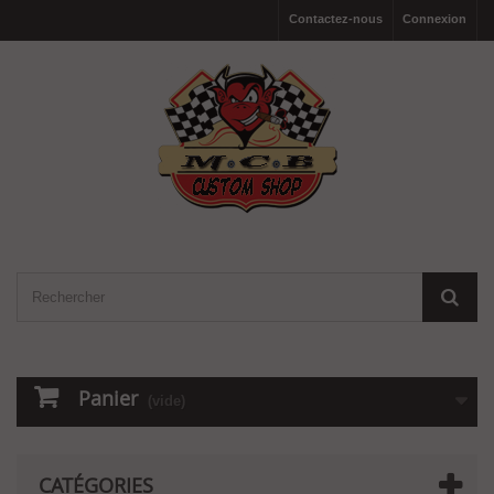
Contactez-nous
Connexion
Panier
(vide)
CATÉGORIES