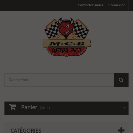
Contactez-nous
Connexion
Panier
(vide)
CATÉGORIES