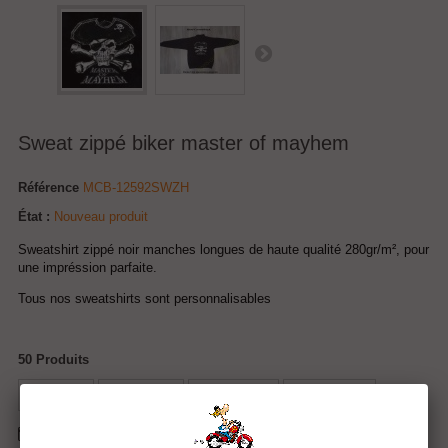
Sweat zippé biker master of mayhem
Référence
MCB-12592SWZH
État :
Nouveau produit
Sweatshirt zippé noir manches longues de haute qualité 280gr/m², pour
une impréssion parfaite.
Tous nos sweatshirts sont personnalisables
50
Produits
Tweet
Partager
Google+
Pinterest
Envoyer à un ami