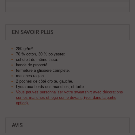
EN SAVOIR PLUS
280 gr/m².
70 % coton, 30 % polyester.
col droit de même tissu.
bande de propreté.
fermeture à glissière complète.
manches raglan.
2 poches de côté droite, gauche.
Lycra aux bords des manches, et taille.
Vous pouvez personnaliser votre sweatshirt avec décorations
sur les manches et logo sur le devant, (voir dans la partie
option).
AVIS