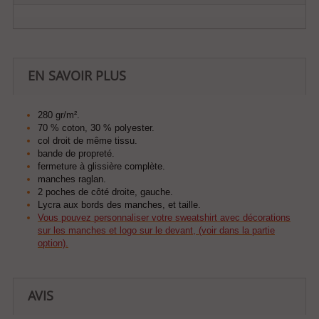
EN SAVOIR PLUS
280 gr/m².
70 % coton, 30 % polyester.
col droit de même tissu.
bande de propreté.
fermeture à glissière complète.
manches raglan.
2 poches de côté droite, gauche.
Lycra aux bords des manches, et taille.
Vous pouvez personnaliser votre sweatshirt avec décorations
sur les manches et logo sur le devant, (voir dans la partie
option).
AVIS