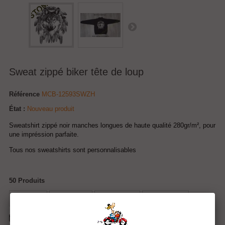
Sweat zippé biker tête de loup
Référence
MCB-12593SWZH
État :
Nouveau produit
Sweatshirt zippé noir manches longues de haute qualité 280gr/m², pour
une impréssion parfaite.
Tous nos sweatshirts sont personnalisables
50
Produits
Tweet
Partager
Google+
Pinterest
Envoyer à un ami