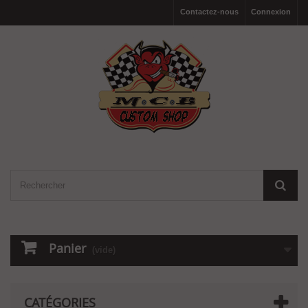
Contactez-nous
Connexion
Panier
(vide)
CATÉGORIES