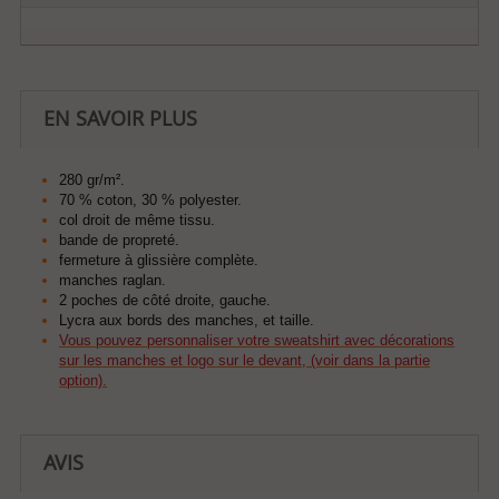
EN SAVOIR PLUS
280 gr/m².
70 % coton, 30 % polyester.
col droit de même tissu.
bande de propreté.
fermeture à glissière complète.
manches raglan.
2 poches de côté droite, gauche.
Lycra aux bords des manches, et taille.
Vous pouvez personnaliser votre sweatshirt avec décorations
sur les manches et logo sur le devant, (voir dans la partie
option).
AVIS