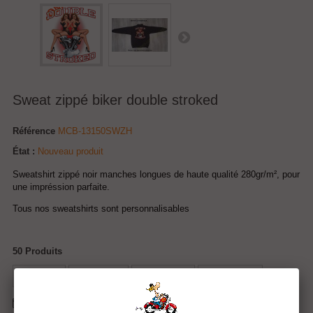
Sweat zippé biker double stroked
Référence
MCB-13150SWZH
État :
Nouveau produit
Sweatshirt zippé noir manches longues de haute qualité 280gr/m², pour
une impréssion parfaite.
Tous nos sweatshirts sont personnalisables
50
Produits
Tweet
Partager
Google+
Pinterest
Envoyer à un ami