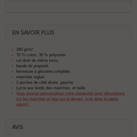
EN SAVOIR PLUS
280 gr/m².
70 % coton, 30 % polyester.
col droit de même tissu.
bande de propreté.
fermeture à glissière complète.
manches raglan.
2 poches de côté droite, gauche.
Lycra aux bords des manches, et taille.
Vous pouvez personnaliser votre sweatshirt avec décorations
sur les manches et logo sur le devant, (voir dans la partie
option).
AVIS