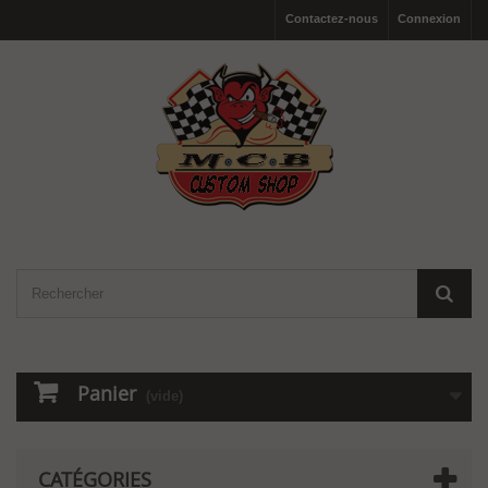
Contactez-nous
Connexion
Panier
(vide)
CATÉGORIES