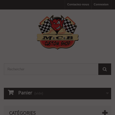
Contactez-nous
Connexion
Panier
(vide)
CATÉGORIES