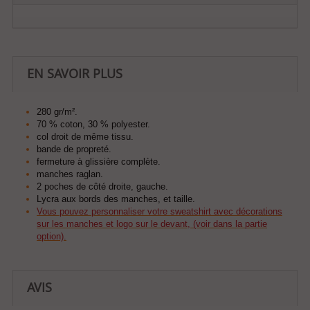
EN SAVOIR PLUS
280 gr/m².
70 % coton, 30 % polyester.
col droit de même tissu.
bande de propreté.
fermeture à glissière complète.
manches raglan.
2 poches de côté droite, gauche.
Lycra aux bords des manches, et taille.
Vous pouvez personnaliser votre sweatshirt avec décorations
sur les manches et logo sur le devant, (voir dans la partie
option).
AVIS