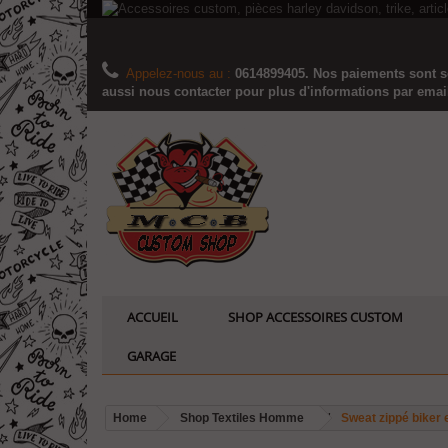
Appelez-nous au :
0614899405. Nos paiements sont sé
aussi nous contacter pour plus d'informations par email..
ACCUEIL
SHOP ACCESSOIRES CUSTOM
GARAGE
Home
Shop Textiles Homme
Sweat zippé biker e