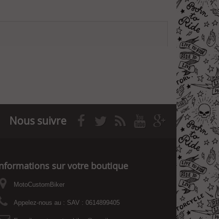
Nous suivre
Informations sur votre boutique
MotoCustomBiker
Appelez-nous au :
SAV : 0614899405