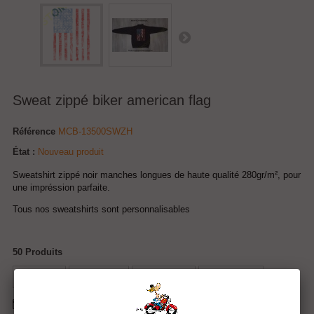
Sweat zippé biker american flag
Référence
MCB-13500SWZH
État :
Nouveau produit
Sweatshirt zippé noir manches longues de haute qualité 280gr/m², pour
une impréssion parfaite.
Tous nos sweatshirts sont personnalisables
50
Produits
Tweet
Partager
Google+
Pinterest
Envoyer à un ami