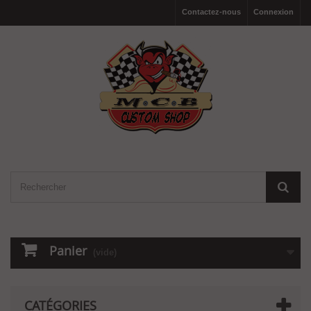
Contactez-nous
Connexion
Panier
(vide)
CATÉGORIES