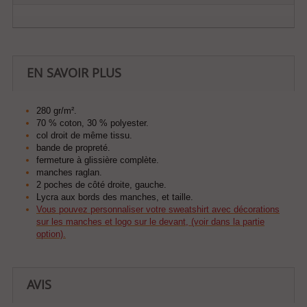
EN SAVOIR PLUS
280 gr/m².
70 % coton, 30 % polyester.
col droit de même tissu.
bande de propreté.
fermeture à glissière complète.
manches raglan.
2 poches de côté droite, gauche.
Lycra aux bords des manches, et taille.
Vous pouvez personnaliser votre sweatshirt avec décorations
sur les manches et logo sur le devant, (voir dans la partie
option).
AVIS