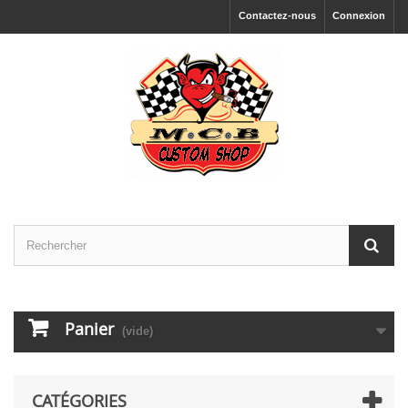
Contactez-nous
Connexion
Panier
(vide)
CATÉGORIES