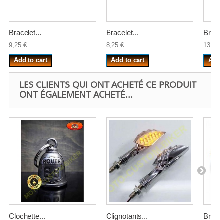
Bracelet...
Bracelet...
Brace
9,25 €
8,25 €
13,50
Add to cart
Add to cart
Add
LES CLIENTS QUI ONT ACHETÉ CE PRODUIT
ONT ÉGALEMENT ACHETÉ...
Clochette...
Clignotants...
Brace