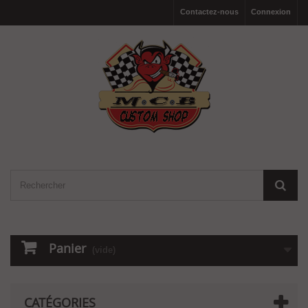
Contactez-nous
Connexion
Panier
(vide)
CATÉGORIES