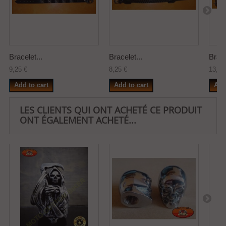
Bracelet...
Bracelet...
Brace
9,25 €
8,25 €
13,50
Add to cart
Add to cart
Add
LES CLIENTS QUI ONT ACHETÉ CE PRODUIT
ONT ÉGALEMENT ACHETÉ...