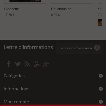
Clochette...
Bouchons de...
Suppo
17,89 €
9,90 €
7,45 
Add
Lettre d'informations
Catégories
Informations
Mon compte