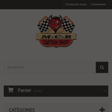
Contactez-nous
Connexion
Panier
(vide)
CATÉGORIES