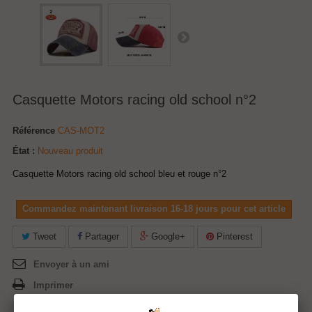
Casquette Motors racing old school n°2
Référence
CAS-MOT2
État :
Nouveau produit
Casquette Motors racing old school bleu et rouge n°2
Commandez maintenant livraison 16-18 jours pour cet article
Tweet
Partager
Google+
Pinterest
Envoyer à un ami
Imprimer