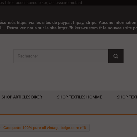
curisés https, via les sites de paypal, hipay, stripe. Aucune informatio
...Retrouvez nous sur le site https://bikers-custom.fr le nouveau site pou
SHOP ARTICLES BIKER
SHOP TEXTILES HOMME
SHOP TEXT
Casquette 100% pure oil vintage beige-ocre n°6