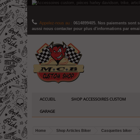
Appelez-nous au :
0614899405. Nos paiements sont sé
aussi nous contacter pour plus d'informations par email..
ACCUEIL
SHOP ACCESSOIRES CUSTOM
GARAGE
Home
Shop Articles Biker
Casquettes biker