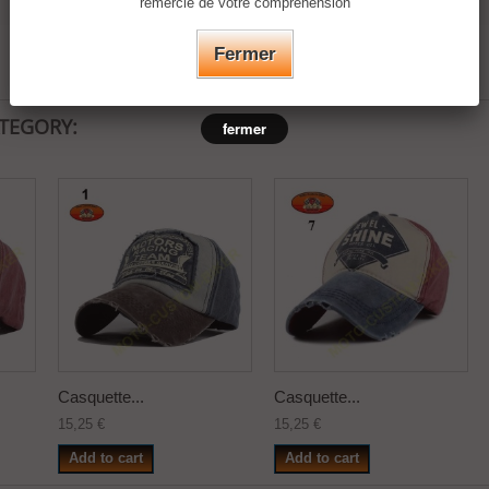
remercie de votre compréhension
Fermer
ATEGORY:
fermer
Casquette...
Casquette...
15,25 €
15,25 €
Add to cart
Add to cart