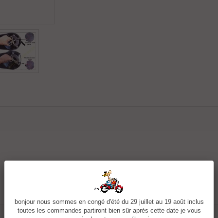
bonjour nous sommes en congé d'été du 29 juillet au 19 août inclus
toutes les commandes partiront bien sûr après cette date je vous