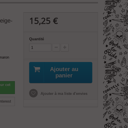
15,25 €
eige-
Quantité
 maron
Ajouter au
panier
ur cet
Ajouter à ma liste d'envies
nterest