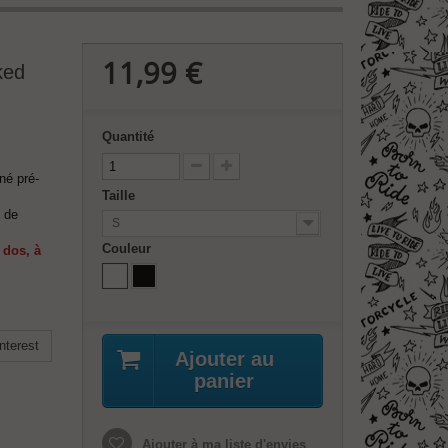
11,99 €
ked
Quantité
né pré-
Taille
 de
S
Couleur
 dos, à
nterest
Ajouter au
panier
Ajouter à ma liste d'envies