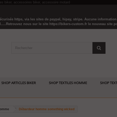
curisés https, via les sites de paypal, hipay, stripe. Aucune informatio
...Retrouvez nous sur le site https://bikers-custom.fr le nouveau site pou
SHOP ARTICLES BIKER
SHOP TEXTILES HOMME
SHOP TEXT
 homme
Débardeur homme something wicked