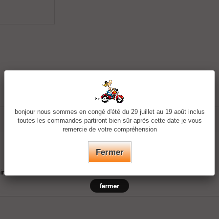
bonjour nous sommes en congé d'été du 29 juillet au 19 août inclus
toutes les commandes partiront bien sûr après cette date je vous
remercie de votre compréhension
Fermer
irt
fermer