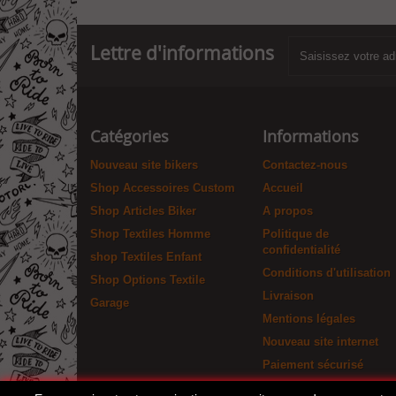
Lettre d'informations
Catégories
Informations
Nouveau site bikers
Contactez-nous
Shop Accessoires Custom
Accueil
Shop Articles Biker
A propos
Shop Textiles Homme
Politique de
confidentialité
shop Textiles Enfant
Conditions d'utilisation
Shop Options Textile
Livraison
Garage
Mentions légales
Nouveau site internet
Paiement sécurisé