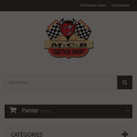
Contactez-nous
Connexion
Panier
(vide)
CATÉGORIES