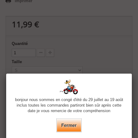
Imprimer
11,99 €
Quantité
Taille
Couleur
bonjour nous sommes en congé d'été du 29 juillet au 19 août
inclus toutes les commandes partiront bien sûr après cette
Ajouter au panier
date je vous remercie de votre compréhension
Fermer
Ajouter à ma liste d'envies