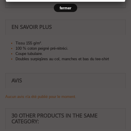
fermer
EN SAVOIR PLUS
Tissu 155 g/m².
100 % coton peigné pré-rétréci.
Coupe tubulaire.
Doubles surpiqûres au col, manches et bas du tee-shirt
AVIS
Aucun avis n'a été publié pour le moment.
30 OTHER PRODUCTS IN THE SAME
CATEGORY: