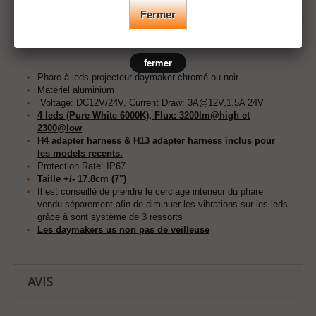
Fermer
EN SAVOIR PLUS
fermer
Phare à leds projecteur daymaker chromé ou noir
Matériel aluminium
Voltage: DC12V/24V, Current Draw: 3A@12V,1.5A 24V
4 leds (Pure White 6000K), Flux: 3200lm@high et
2300@low
H4 adapter harness & H13 adapter harness inclus pour
les models recents.
Protection Rate: IP67
Taille +/- 17.8cm (7")
Il est conseillé de prendre le cerclage interieur du phare
vendu séparement afin de diminuer les vibrations sur les leds
grâce à sont système de 3 ressorts
Les daymakers us non pas de veilleuse
AVIS