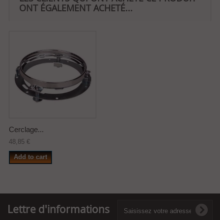
ONT ÉGALEMENT ACHETÉ...
Cerclage...
48,85 €
Add to cart
Lettre d'informations