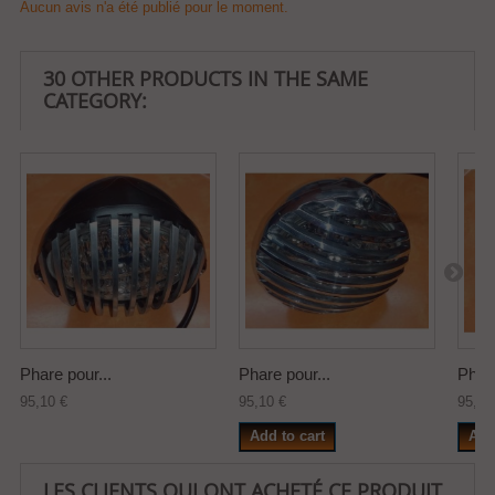
Aucun avis n'a été publié pour le moment.
30 OTHER PRODUCTS IN THE SAME
CATEGORY:
Phare pour...
Phare pour...
Phare
95,10 €
95,10 €
95,10
Add to cart
Add
LES CLIENTS QUI ONT ACHETÉ CE PRODUIT