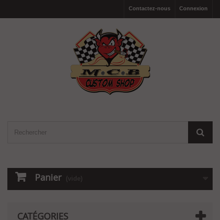
Contactez-nous
Connexion
Panier
(vide)
CATÉGORIES