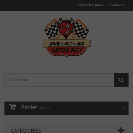
Contactez-nous
Connexion
Panier
(vide)
CATÉGORIES