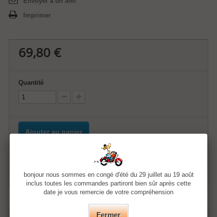
Envoyer à un ami
Imprimer
69,80 €
Quantité
Ajouter au panier
Ajouter à ma liste d'envies
bonjour nous sommes en congé d'été du 29 juillet au 19 août
inclus toutes les commandes partiront bien sûr après cette
date je vous remercie de votre compréhension
Fermer