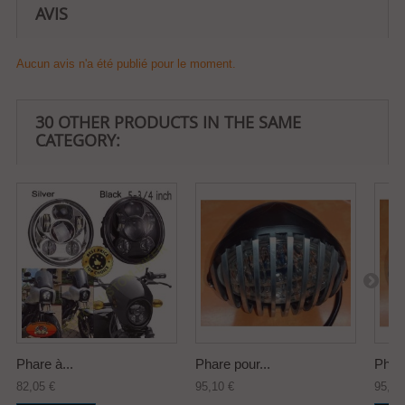
AVIS
Aucun avis n'a été publié pour le moment.
30 OTHER PRODUCTS IN THE SAME
CATEGORY:
Phare à...
Phare pour...
Phare
82,05 €
95,10 €
95,10