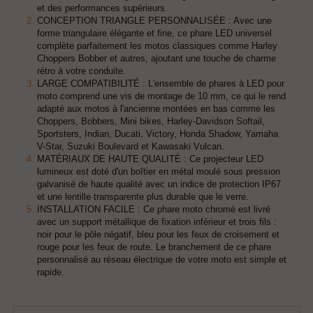
et des performances supérieurs.
CONCEPTION TRIANGLE PERSONNALISÉE : Avec une
forme triangulaire élégante et fine, ce phare LED universel
complète parfaitement les motos classiques comme Harley
Choppers Bobber et autres, ajoutant une touche de charme
rétro à votre conduite.
LARGE COMPATIBILITÉ : L'ensemble de phares à LED pour
moto comprend une vis de montage de 10 mm, ce qui le rend
adapté aux motos à l'ancienne montées en bas comme les
Choppers, Bobbers, Mini bikes, Harley-Davidson Softail,
Sportsters, Indian, Ducati, Victory, Honda Shadow, Yamaha
V-Star, Suzuki Boulevard et Kawasaki Vulcan.
MATÉRIAUX DE HAUTE QUALITÉ : Ce projecteur LED
lumineux est doté d'un boîtier en métal moulé sous pression
galvanisé de haute qualité avec un indice de protection IP67
et une lentille transparente plus durable que le verre.
INSTALLATION FACILE : Ce phare moto chromé est livré
avec un support métallique de fixation inférieur et trois fils :
noir pour le pôle négatif, bleu pour les feux de croisement et
rouge pour les feux de route. Le branchement de ce phare
personnalisé au réseau électrique de votre moto est simple et
rapide.