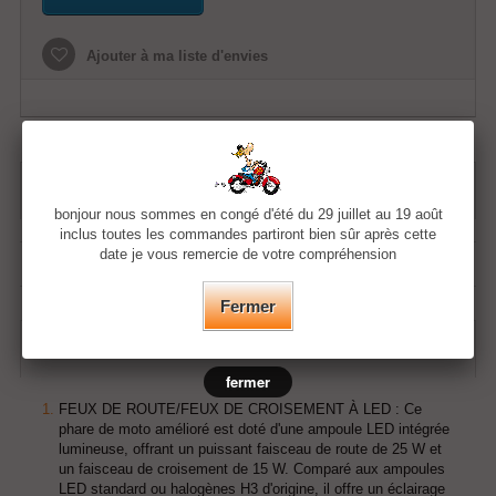
Ajouter à ma liste d'envies
FICHE TECHNIQUE
bonjour nous sommes en congé d'été du 29 juillet au 19 août
inclus toutes les commandes partiront bien sûr après cette
date je vous remercie de votre compréhension
Compositions
Métal
Fermer
EN SAVOIR PLUS
fermer
FEUX DE ROUTE/FEUX DE CROISEMENT À LED : Ce
phare de moto amélioré est doté d'une ampoule LED intégrée
lumineuse, offrant un puissant faisceau de route de 25 W et
un faisceau de croisement de 15 W. Comparé aux ampoules
LED standard ou halogènes H3 d'origine, il offre un éclairage