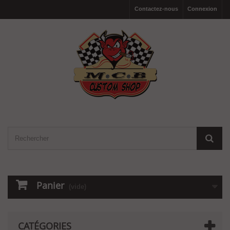
Contactez-nous
Connexion
Panier
(vide)
CATÉGORIES