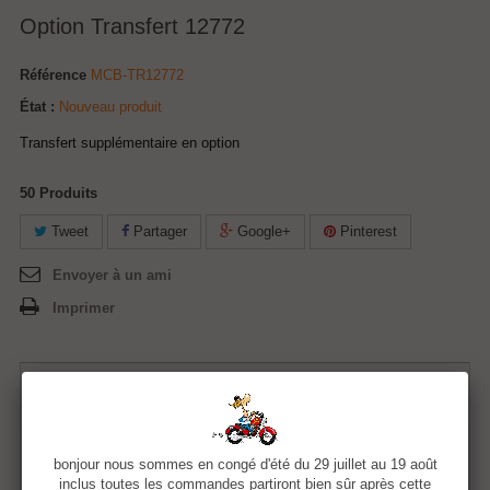
Option Transfert 12772
Référence
MCB-TR12772
État :
Nouveau produit
Transfert supplémentaire en option
50
Produits
Tweet
Partager
Google+
Pinterest
Envoyer à un ami
Imprimer
5,00 €
Quantité
bonjour nous sommes en congé d'été du 29 juillet au 19 août
inclus toutes les commandes partiront bien sûr après cette