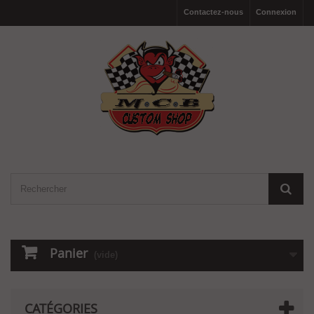
Contactez-nous
Connexion
Panier
(vide)
CATÉGORIES