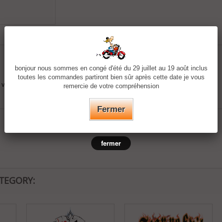
bonjour nous sommes en congé d'été du 29 juillet au 19 août inclus
toutes les commandes partiront bien sûr après cette date je vous
votre textile (double face)
remercie de votre compréhension
Fermer
fermer
ATEGORY: