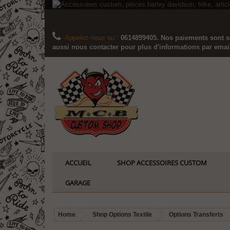
Appelez-nous au :
0614899405. Nos paiements sont sé
aussi nous contacter pour plus d'informations par email..
ACCUEIL
SHOP ACCESSOIRES CUSTOM
GARAGE
Home
Shop Options Textile
Options Transferts