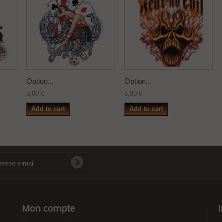
Option...
Option...
5,00 €
5,00 €
Add to cart
Add to cart
Mon compte