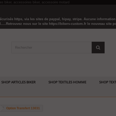
curisés https, via les sites de paypal, hipay, stripe. Aucune informatio
...Retrouvez nous sur le site https://bikers-custom.fr le nouveau site pou
SHOP ARTICLES BIKER
SHOP TEXTILES HOMME
SHOP TEXT
Option Transfert 13031