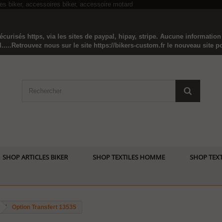
curisés https, via les sites de paypal, hipay, stripe. Aucune informatio
...Retrouvez nous sur le site https://bikers-custom.fr le nouveau site pou
SHOP ARTICLES BIKER
SHOP TEXTILES HOMME
SHOP TEXT
Option Transfert 13535