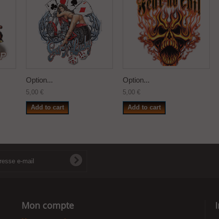
Option...
Option...
5,00 €
5,00 €
Add to cart
Add to cart
Mon compte