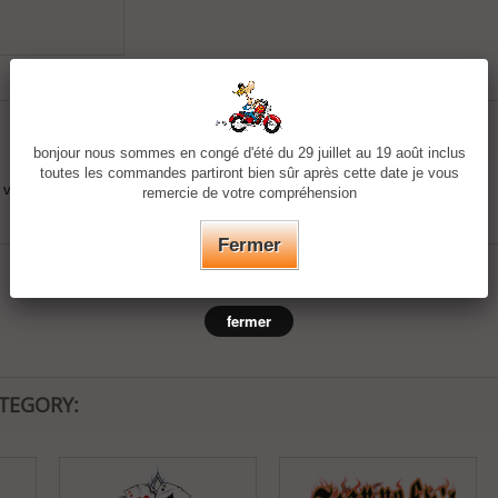
bonjour nous sommes en congé d'été du 29 juillet au 19 août inclus
toutes les commandes partiront bien sûr après cette date je vous
votre textile (double face)
remercie de votre compréhension
Fermer
fermer
ATEGORY: