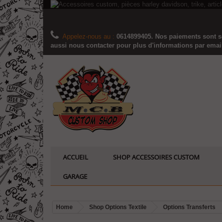
Appelez-nous au :
0614899405. Nos paiements sont sé
aussi nous contacter pour plus d'informations par email..
ACCUEIL
SHOP ACCESSOIRES CUSTOM
GARAGE
Home
Shop Options Textile
Options Transferts