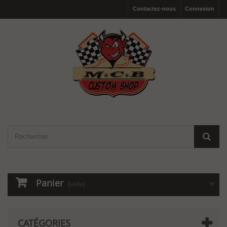
Contactez-nous
Connexion
Panier
(vide)
CATÉGORIES