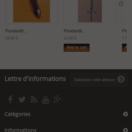
Pendantif...
Pendantif...
Penda
19,95 €
14,50 €
7,50 
Add to cart
Add
Lettre d'informations
Catégories
Informations