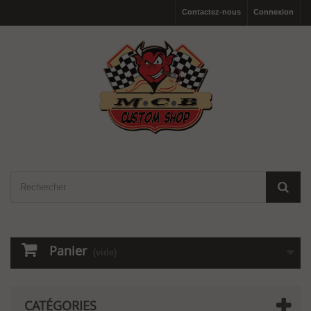
Contactez-nous
Connexion
Panier
(vide)
CATÉGORIES