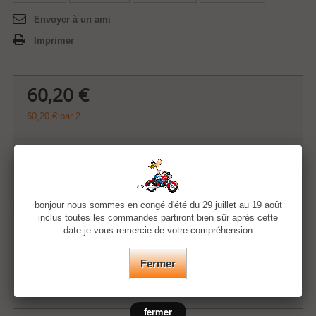
Envoyer à un ami
Imprimer
60,20 €
60,20 €
par 2
Quantité
bonjour nous sommes en congé d'été du 29 juillet au 19 août
inclus toutes les commandes partiront bien sûr après cette
Ajouter au panier
date je vous remercie de votre compréhension
Fermer
Ajouter à ma liste d'envies
fermer