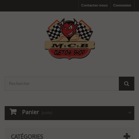
Contactez-nous
Connexion
Panier
(vide)
CATÉGORIES