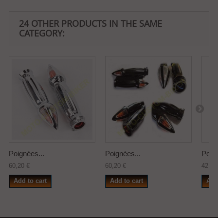
24 OTHER PRODUCTS IN THE SAME
CATEGORY:
Poignées...
Poignées...
Poign
60,20 €
60,20 €
42,25
Add to cart
Add to cart
Add