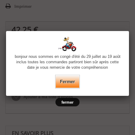
Imprimer
42,25 €
Quantité
bonjour nous sommes en congé d'été du 29 juillet au 19 août
inclus toutes les commandes partiront bien sûr après cette
date je vous remercie de votre compréhension
Ajouter au panier
Fermer
Ajouter à ma liste d'envies
fermer
EN SAVOIR PLUS