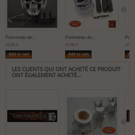
Pommeau de...
Pommeau de...
Pomm
33,88 €
33,88 €
33,88
Add to cart
Add to cart
Add
LES CLIENTS QUI ONT ACHETÉ CE PRODUIT
ONT ÉGALEMENT ACHETÉ...