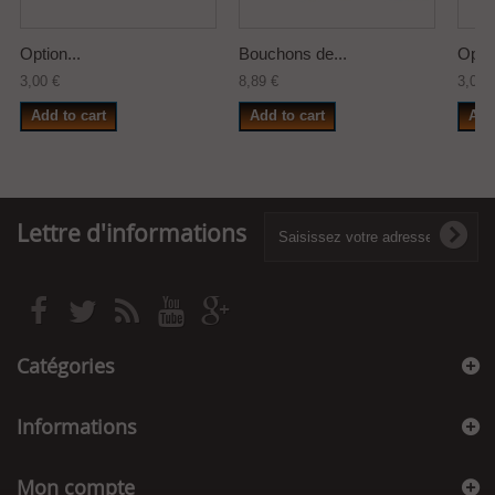
Option...
Bouchons de...
Optio
3,00 €
8,89 €
3,00 
Add to cart
Add to cart
Add
Lettre d'informations
Catégories
Informations
Mon compte