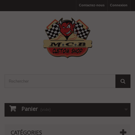
Contactez-nous
Connexion
Panier
(vide)
CATÉGORIES