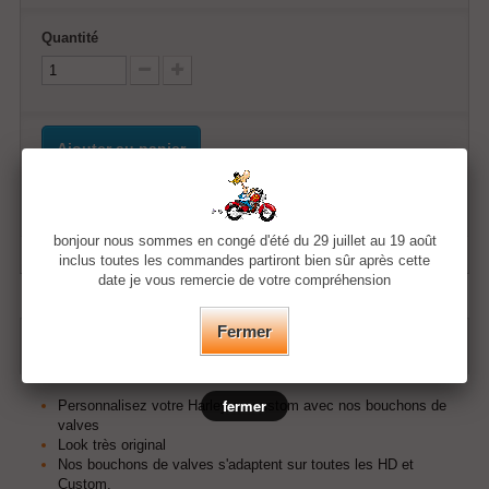
Quantité
Ajouter au panier
Ajouter à ma liste d'envies
bonjour nous sommes en congé d'été du 29 juillet au 19 août
inclus toutes les commandes partiront bien sûr après cette
date je vous remercie de votre compréhension
Fermer
EN SAVOIR PLUS
fermer
Personnalisez votre Harley ou custom avec nos bouchons de
valves
Look très original
Nos bouchons de valves s'adaptent sur toutes les HD et
Custom.