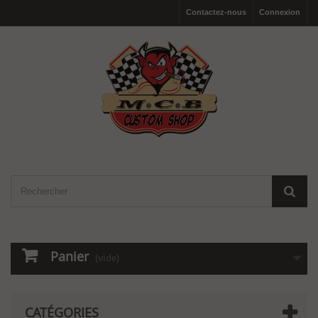
Contactez-nous
Connexion
Panier
(vide)
CATÉGORIES