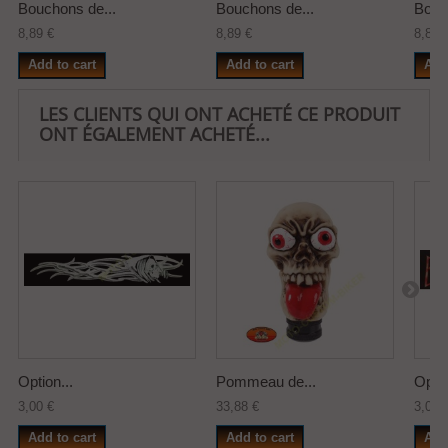
Bouchons de...
Bouchons de...
Bouc
8,89 €
8,89 €
8,89 
Add to cart
Add to cart
Add
LES CLIENTS QUI ONT ACHETÉ CE PRODUIT
ONT ÉGALEMENT ACHETÉ...
Option...
Pommeau de...
Optio
3,00 €
33,88 €
3,00 
Add to cart
Add to cart
Add