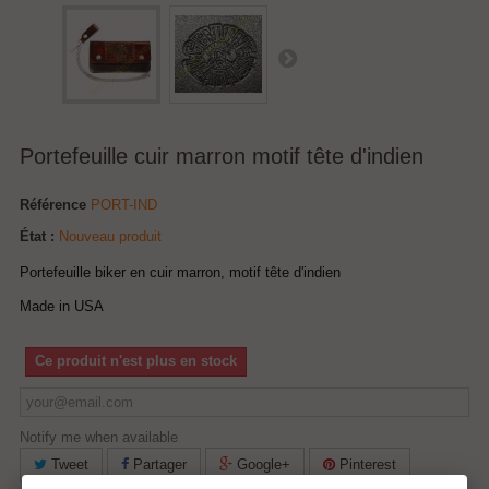
Portefeuille cuir marron motif tête d'indien
Référence
PORT-IND
État :
Nouveau produit
Portefeuille biker en cuir marron, motif tête d'indien
Made in USA
Ce produit n'est plus en stock
Notify me when available
Tweet
Partager
Google+
Pinterest