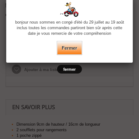
Envoyer à un ami
Imprimer
bonjour nous sommes en congé d'été du 29 juillet au 19 août
inclus toutes les commandes partiront bien sûr après cette
date je vous remercie de votre compréhension
34,50 €
Fermer
fermer
Ajouter à ma liste d'envies
EN SAVOIR PLUS
Dimension 9cm de hauteur / 16cm de longueur
2 soufflets pour rangements
1 poche zippé