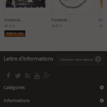
Portefeuill...
Portefeuill...
Portef
49,11 €
34,50 €
74,85
Add to cart
Lettre d'informations
Catégories
Informations