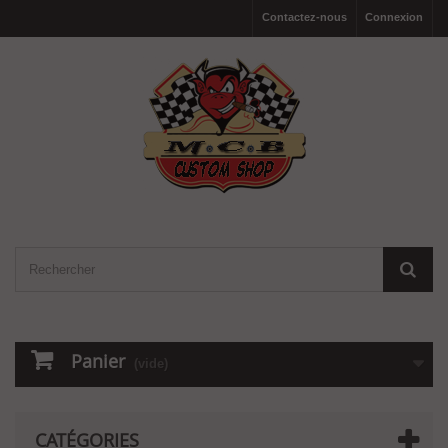
Contactez-nous
Connexion
Panier
(vide)
CATÉGORIES