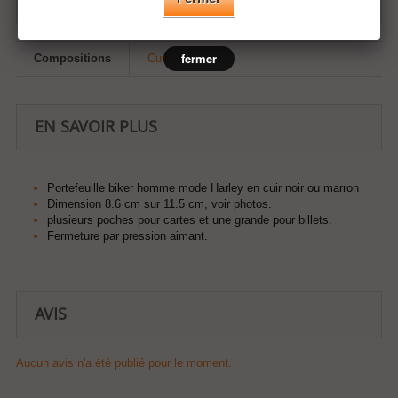
fermer
Compositions
Cuir
EN SAVOIR PLUS
Portefeuille biker homme mode Harley en cuir noir ou marron
Dimension 8.6 cm sur 11.5 cm, voir photos.
plusieurs poches pour cartes et une grande pour billets.
Fermeture par pression aimant.
AVIS
Aucun avis n'a été publié pour le moment.