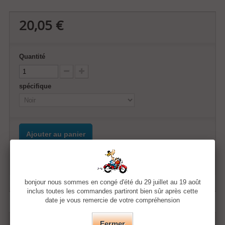
20,05 €
Quantité
spécifique
Ajouter au panier
Ajouter à ma liste d'envies
bonjour nous sommes en congé d'été du 29 juillet au 19 août
inclus toutes les commandes partiront bien sûr après cette
date je vous remercie de votre compréhension
FICHE TECHNIQUE
Fermer