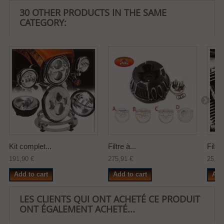
30 OTHER PRODUCTS IN THE SAME
CATEGORY:
Kit complet...
Filtre à...
Filtre
191,90 €
275,91 €
25,10
Add to cart
Add to cart
Add
LES CLIENTS QUI ONT ACHETÉ CE PRODUIT
ONT ÉGALEMENT ACHETÉ...